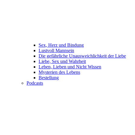
Sex, Herz und Bindung
Lustvoll Mannsein
Die gefährliche Unausweichlichkeit der Liebe
Liebe, Sex und Wahrheit
Leben, Lieben und Nicht Wissen
Mysterien des Lebens
Bestellung
Podcasts