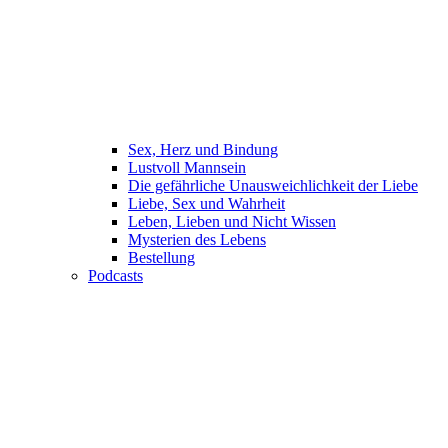
Sex, Herz und Bindung
Lustvoll Mannsein
Die gefährliche Unausweichlichkeit der Liebe
Liebe, Sex und Wahrheit
Leben, Lieben und Nicht Wissen
Mysterien des Lebens
Bestellung
Podcasts