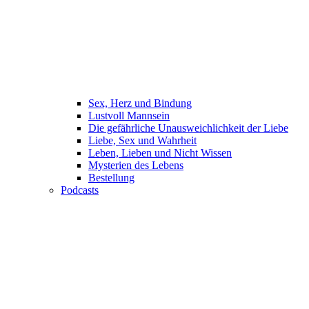
Sex, Herz und Bindung
Lustvoll Mannsein
Die gefährliche Unausweichlichkeit der Liebe
Liebe, Sex und Wahrheit
Leben, Lieben und Nicht Wissen
Mysterien des Lebens
Bestellung
Podcasts