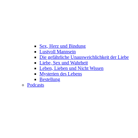
Sex, Herz und Bindung
Lustvoll Mannsein
Die gefährliche Unausweichlichkeit der Liebe
Liebe, Sex und Wahrheit
Leben, Lieben und Nicht Wissen
Mysterien des Lebens
Bestellung
Podcasts